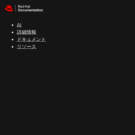
Skip to navigation
Skip to content
サ
ポ
ー
AI
ト
詳細情報
ドキュメント
リソース
コ
ン
ソ
ー
ル
開
発
者
ト
ラ