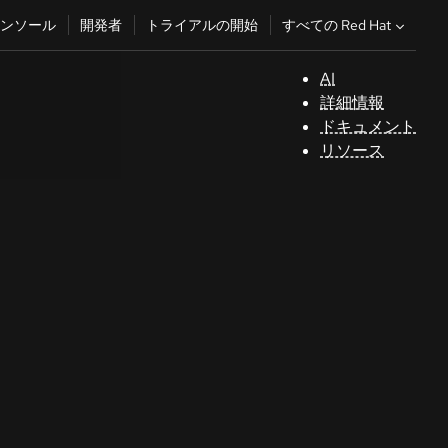
すべての Red Hat
ンソール
開発者
トライアルの開始
AI
サ
詳細情報
ポ
ドキュメント
ー
リソース
ト
コ
ン
ソ
ー
ル
開
発
者