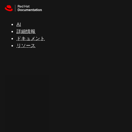
Skip to navigation
Skip to content
サ
ポ
ー
AI
ト
詳細情報
ドキュメント
リソース
コ
ン
ソ
ー
ル
開
発
者
ト
ラ