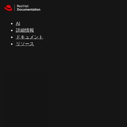
Skip to navigation
Skip to content
サ
ポ
ー
AI
ト
詳細情報
ドキュメント
リソース
コ
ン
ソ
ー
ル
開
発
者
ト
ラ