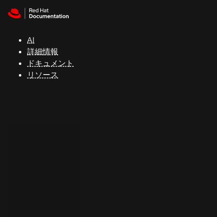
Skip to navigation
Skip to content
サ
ポ
ー
AI
ト
詳細情報
ドキュメント
リソース
コ
ン
ソ
ー
ル
開
発
者
ト
ラ