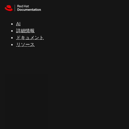
Skip to navigation
Skip to content
サ
ポ
ー
AI
ト
詳細情報
ドキュメント
リソース
コ
ン
ソ
ー
ル
開
発
者
ト
ラ