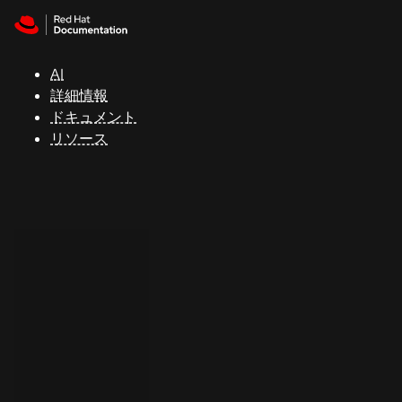
Skip to navigation
Skip to content
サ
ポ
ー
AI
ト
詳細情報
ドキュメント
リソース
コ
ン
ソ
ー
ル
開
発
者
ト
ラ