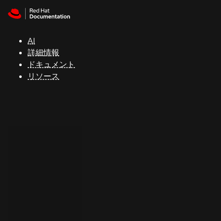
Skip to navigation
Skip to content
サ
ポ
ー
AI
ト
詳細情報
ドキュメント
リソース
コ
ン
ソ
ー
ル
開
発
者
ト
ラ