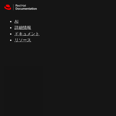
Skip to navigation
Skip to content
サ
ポ
ー
AI
ト
詳細情報
ドキュメント
リソース
コ
ン
ソ
ー
ル
開
発
者
ト
ラ