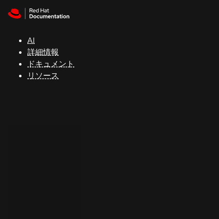
Skip to navigation
Skip to content
サ
ポ
ー
AI
ト
詳細情報
ドキュメント
リソース
コ
ン
ソ
ー
ル
開
発
者
ト
ラ