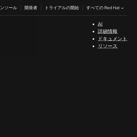
すべての Red Hat
ンソール
開発者
トライアルの開始
AI
サ
詳細情報
ポ
ドキュメント
ー
リソース
ト
コ
ン
ソ
ー
ル
開
発
者