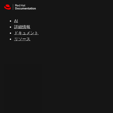
Skip to navigation
Skip to content
サ
ポ
ー
AI
ト
詳細情報
ドキュメント
リソース
コ
ン
ソ
ー
ル
開
発
者
ト
ラ