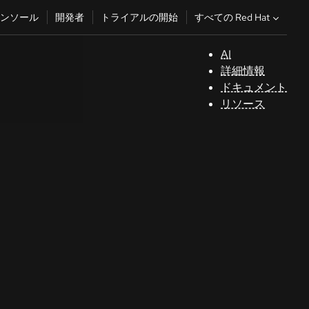
すべての Red Hat
ンソール
開発者
トライアルの開始
AI
サ
詳細情報
ポ
ドキュメント
ー
リソース
ト
コ
ン
ソ
ー
ル
開
発
者