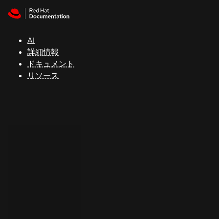
Skip to navigation
Skip to content
サ
ポ
ー
AI
ト
詳細情報
ドキュメント
リソース
コ
ン
ソ
ー
ル
開
発
者
ト
ラ