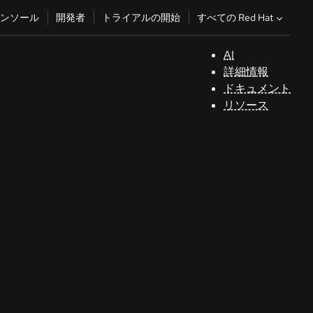
すべての Red Hat
ンソール
開発者
トライアルの開始
AI
サ
詳細情報
ポ
ドキュメント
ー
リソース
ト
コ
ン
ソ
ー
ル
開
発
者