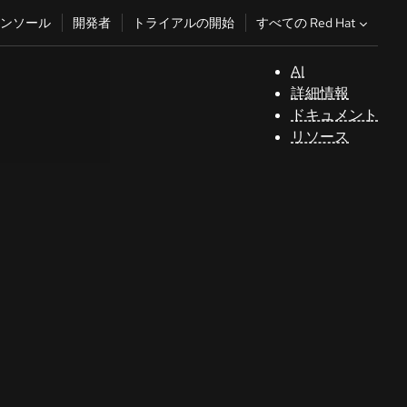
すべての Red Hat
ンソール
開発者
トライアルの開始
AI
サ
詳細情報
ポ
ドキュメント
ー
リソース
ト
コ
ン
ソ
ー
ル
開
発
者