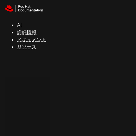
Skip to navigation
Skip to content
サ
ポ
ー
AI
ト
詳細情報
ドキュメント
リソース
コ
ン
ソ
ー
ル
開
発
者
ト
ラ