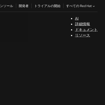
すべての Red Hat
ンソール
開発者
トライアルの開始
AI
サ
詳細情報
ポ
ドキュメント
ー
リソース
ト
コ
ン
ソ
ー
ル
開
発
者