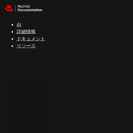
Skip to navigation
Skip to content
サ
ポ
ー
AI
ト
詳細情報
ドキュメント
リソース
コ
ン
ソ
ー
ル
開
発
者
ト
ラ