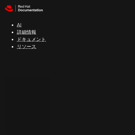
Skip to navigation
Skip to content
サ
ポ
ー
AI
ト
詳細情報
ドキュメント
リソース
コ
ン
ソ
ー
ル
開
発
者
ト
ラ