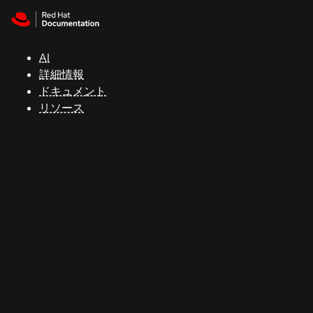
Skip to navigation
Skip to content
サ
ポ
ー
AI
ト
詳細情報
ドキュメント
リソース
コ
ン
ソ
ー
ル
開
発
者
ト
ラ