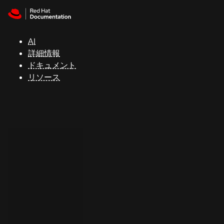
Skip to navigation
Skip to content
サ
ポ
ー
AI
ト
詳細情報
ドキュメント
リソース
コ
ン
ソ
ー
ル
開
発
者
ト
ラ