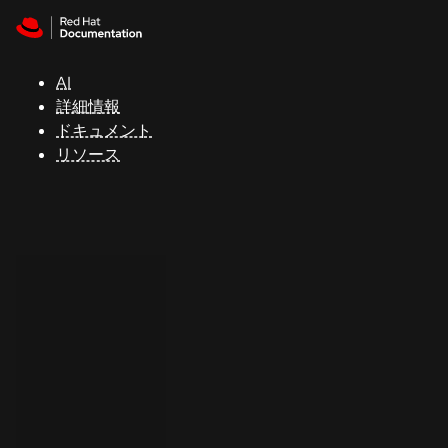
Skip to navigation
Skip to content
サ
ポ
ー
AI
ト
詳細情報
ドキュメント
リソース
コ
ン
ソ
ー
ル
開
発
者
ト
ラ