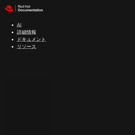
Skip to navigation
Skip to content
サ
ポ
ー
AI
ト
詳細情報
ドキュメント
リソース
コ
ン
ソ
ー
ル
開
発
者
ト
ラ