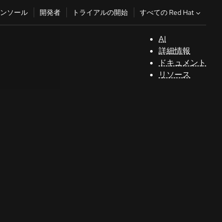
すべての Red Hat
ンソール
開発者
トライアルの開始
AI
サ
詳細情報
ポ
ドキュメント
ー
リソース
ト
コ
ン
ソ
ー
ル
開
発
者