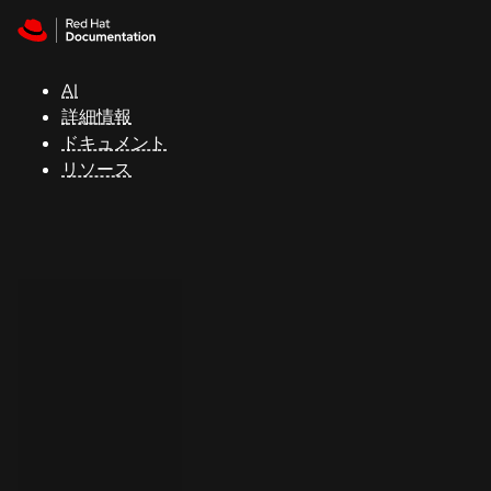
Skip to navigation
Skip to content
サ
ポ
ー
AI
ト
詳細情報
ドキュメント
リソース
コ
ン
ソ
ー
ル
開
発
者
ト
ラ