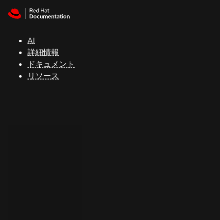
Skip to navigation
Skip to content
サ
ポ
ー
AI
ト
詳細情報
ドキュメント
リソース
コ
ン
ソ
ー
ル
開
発
者
ト
ラ