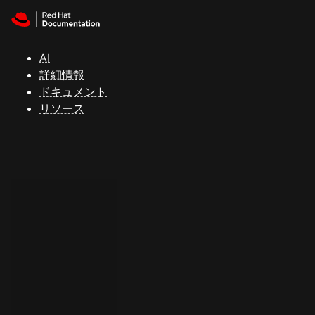
Skip to navigation
Skip to content
サ
ポ
ー
AI
ト
詳細情報
ドキュメント
リソース
コ
ン
ソ
ー
ル
開
発
者
ト
ラ