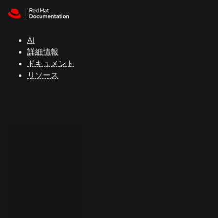
Skip to navigation
Skip to content
サ
ポ
ー
AI
ト
詳細情報
ドキュメント
リソース
コ
ン
ソ
ー
ル
開
発
者
ト
ラ