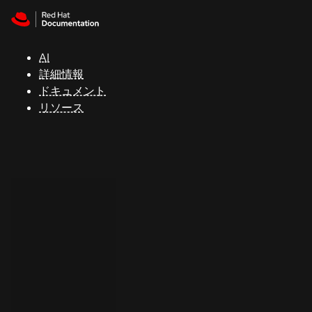
Skip to navigation
Skip to content
サ
ポ
ー
AI
ト
詳細情報
ドキュメント
リソース
コ
ン
ソ
ー
ル
開
発
者
ト
ラ