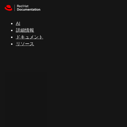
Skip to navigation
Skip to content
サ
ポ
ー
AI
ト
詳細情報
ドキュメント
リソース
コ
ン
ソ
ー
ル
開
発
者
ト
ラ