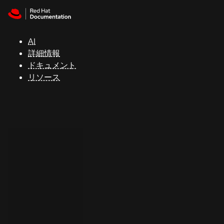
Skip to navigation
Skip to content
サ
ポ
ー
AI
ト
詳細情報
ドキュメント
リソース
コ
ン
ソ
ー
ル
開
発
者
ト
ラ