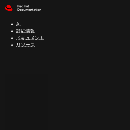
Skip to navigation
Skip to content
サ
ポ
ー
AI
ト
詳細情報
ドキュメント
リソース
コ
ン
ソ
ー
ル
開
発
者
ト
ラ