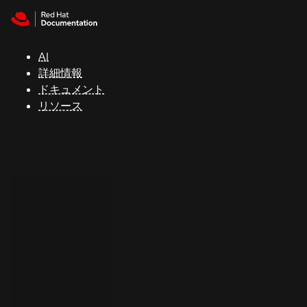
Skip to navigation
Skip to content
サ
ポ
ー
AI
ト
詳細情報
ドキュメント
リソース
コ
ン
ソ
ー
ル
開
発
者
ト
ラ