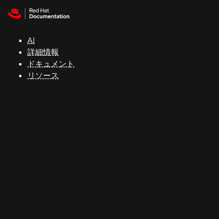
Skip to navigation
Skip to content
サ
ポ
ー
AI
ト
詳細情報
ドキュメント
リソース
コ
ン
ソ
ー
ル
開
発
者
ト
ラ