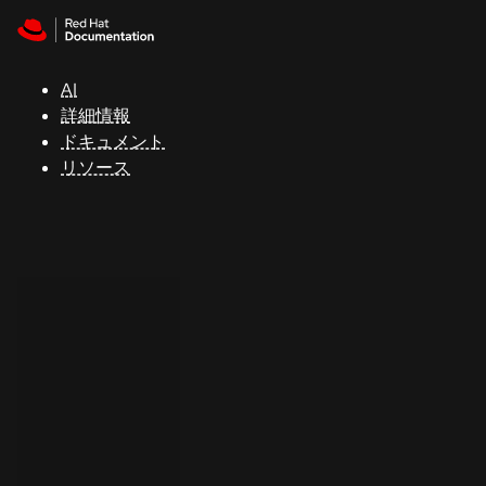
Skip to navigation
Skip to content
サ
ポ
ー
AI
ト
詳細情報
ドキュメント
リソース
コ
ン
ソ
ー
ル
開
発
者
ト
ラ