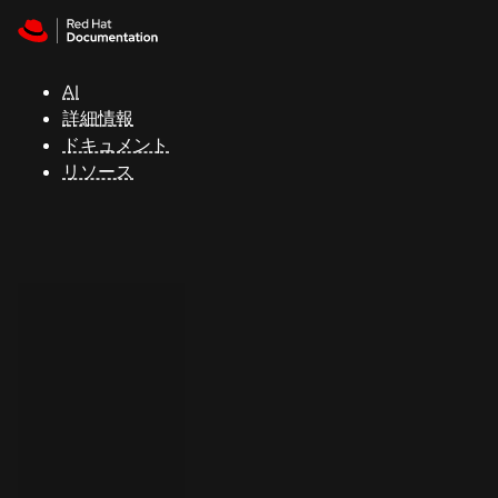
Skip to navigation
Skip to content
サ
ポ
ー
AI
ト
詳細情報
ドキュメント
リソース
コ
ン
ソ
ー
ル
開
発
者
ト
ラ