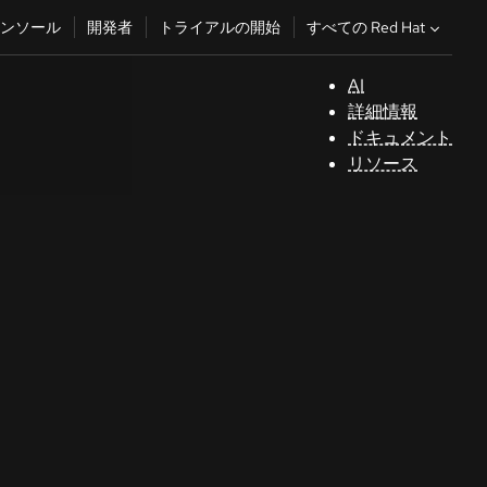
すべての Red Hat
ンソール
開発者
トライアルの開始
AI
サ
詳細情報
ポ
ドキュメント
ー
リソース
ト
コ
ン
ソ
ー
ル
開
発
者