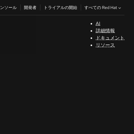
すべての Red Hat
ンソール
開発者
トライアルの開始
AI
サ
詳細情報
ポ
ドキュメント
ー
リソース
ト
コ
ン
ソ
ー
ル
開
発
者