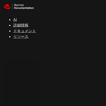
Skip to navigation
Skip to content
サ
ポ
ー
AI
ト
詳細情報
ドキュメント
リソース
コ
ン
ソ
ー
ル
開
発
者
ト
ラ