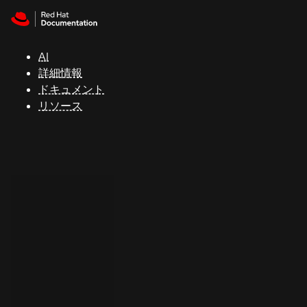
Skip to navigation
Skip to content
サ
ポ
ー
AI
ト
詳細情報
ドキュメント
リソース
コ
ン
ソ
ー
ル
開
発
者
ト
ラ