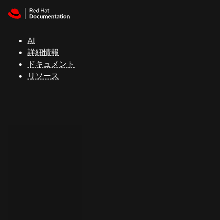
Skip to navigation
Skip to content
サ
ポ
ー
AI
ト
詳細情報
ドキュメント
リソース
コ
ン
ソ
ー
ル
開
発
者
ト
ラ