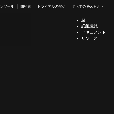
すべての Red Hat
ンソール
開発者
トライアルの開始
AI
サ
詳細情報
ポ
ドキュメント
ー
リソース
ト
コ
ン
ソ
ー
ル
開
発
者