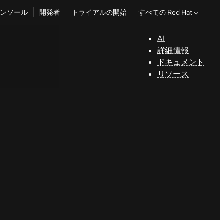
すべての Red Hat
ンソール
開発者
トライアルの開始
AI
サ
詳細情報
ポ
ドキュメント
ー
リソース
ト
コ
ン
ソ
ー
ル
開
発
者