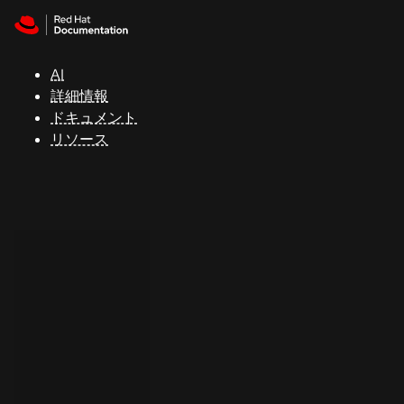
Skip to navigation
Skip to content
サ
ポ
ー
AI
ト
詳細情報
ドキュメント
リソース
コ
ン
ソ
ー
ル
開
発
者
ト
ラ