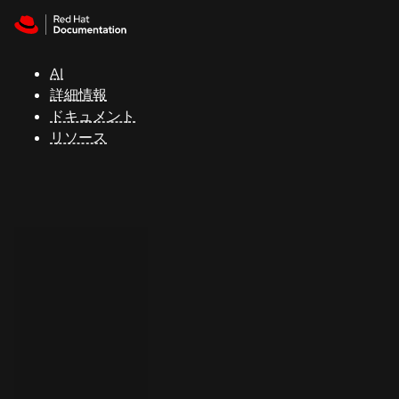
Skip to navigation
Skip to content
サ
ポ
ー
AI
ト
詳細情報
ドキュメント
リソース
コ
ン
ソ
ー
ル
開
発
者
ト
ラ