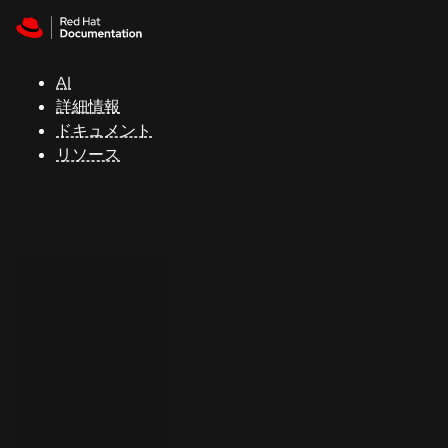
Skip to navigation
Skip to content
サ
ポ
ー
AI
ト
詳細情報
ドキュメント
リソース
コ
ン
ソ
ー
ル
開
発
者
ト
ラ