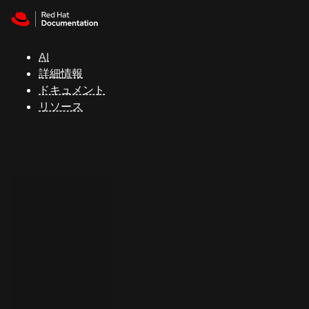
Skip to navigation
Skip to content
サ
ポ
ー
AI
ト
詳細情報
ドキュメント
リソース
コ
ン
ソ
ー
ル
開
発
者
ト
ラ