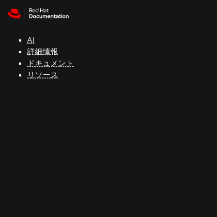
Skip to navigation
Skip to content
サ
ポ
ー
AI
ト
詳細情報
ドキュメント
リソース
コ
ン
ソ
ー
ル
開
発
者
ト
ラ