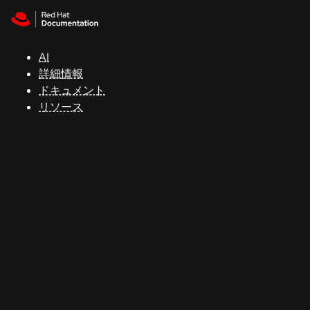
Skip to navigation
Skip to content
サ
ポ
ー
AI
ト
詳細情報
ドキュメント
リソース
コ
ン
ソ
ー
ル
開
発
者
ト
ラ